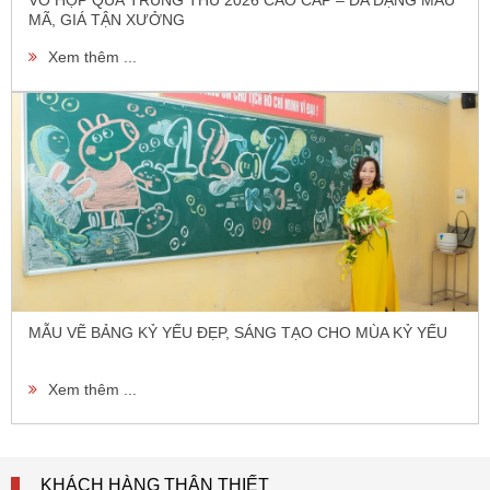
MÃ, GIÁ TẬN XƯỞNG
Xem thêm ...
MẪU VẼ BẢNG KỶ YẾU ĐẸP, SÁNG TẠO CHO MÙA KỶ YẾU
Xem thêm ...
KHÁCH HÀNG THÂN THIẾT