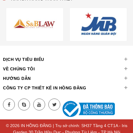
+
DỊCH VỤ TIÊU BIỂU
+
VỀ CHÚNG TÔI
+
HƯỚNG DẪN
+
CÔNG TY CP THIẾT KẾ IN HỒNG ĐĂNG
© 2026 IN HỒNG ĐĂNG | Trụ sở chính: SH37 Tầng 4 CT1A - Iris
Garden 30 Trần Hữu Dực - Phường Từ Liêm - TP Hà Nội