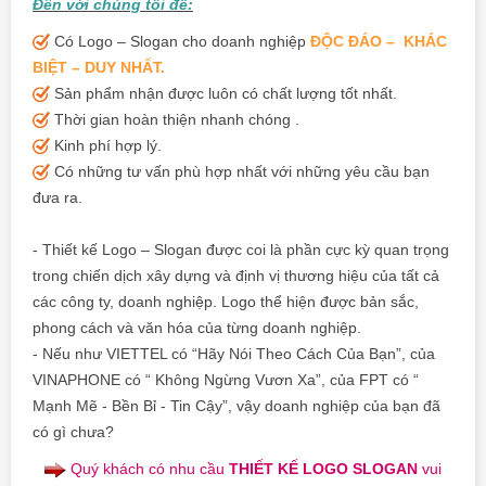
Đến với chúng tôi để:
Có Logo – Slogan cho doanh nghiệp
ĐỘC ĐÁO – KHÁC
BIỆT – DUY NHẤT.
Sản phẩm nhận được luôn có chất lượng tốt nhất.
Thời gian hoàn thiện nhanh chóng .
Kinh phí hợp lý.
Có những tư vấn phù hợp nhất với những yêu cầu bạn
đưa ra.
- Thiết kế Logo – Slogan được coi là phần cực kỳ quan trọng
trong chiến dịch xây dựng và định vị thương hiệu của tất cả
các công ty, doanh nghiệp. Logo thể hiện được bản sắc,
phong cách và văn hóa của từng doanh nghiệp.
- Nếu như VIETTEL có “Hãy Nói Theo Cách Của Bạn”, của
VINAPHONE có “ Không Ngừng Vươn Xa”, của FPT có “
Mạnh Mẽ - Bền Bỉ - Tin Cậy”, vậy doanh nghiệp của bạn đã
có gì chưa?
Quý khách có nhu cầu
THIẾT KẾ LOGO SLOGAN
vui